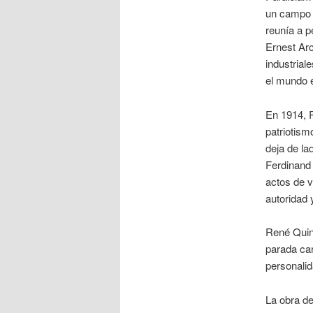
un campo e
reunía a p
Ernest Arc
industrial
el mundo e
En 1914, R
patriotismo
deja de la
Ferdinand 
actos de 
autoridad 
René Quint
parada ca
personalida
La obra de