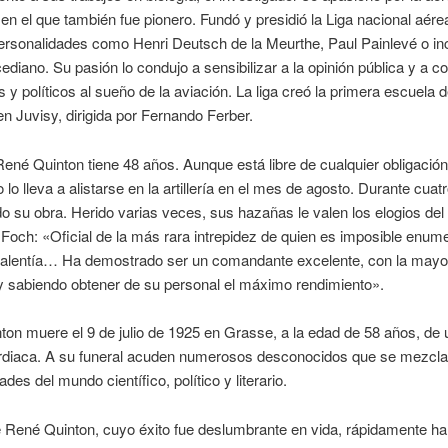
n el que también fue pionero. Fundó y presidió la Liga nacional aére
ersonalidades como Henri Deutsch de la Meurthe, Paul Painlevé o in
ediano. Su pasión lo condujo a sensibilizar a la opinión pública y a co
es y políticos al sueño de la aviación. La liga creó la primera escuela 
n Juvisy, dirigida por Fernando Ferber.
ené Quinton tiene 48 años. Aunque está libre de cualquier obligación 
 lo lleva a alistarse en la artillería en el mes de agosto. Durante cuat
do su obra. Herido varias veces, sus hazañas le valen los elogios del
Foch: «Oficial de la más rara intrepidez de quien es imposible enume
valentía… Ha demostrado ser un comandante excelente, con la mayo
y sabiendo obtener de su personal el máximo rendimiento».
on muere el 9 de julio de 1925 en Grasse, a la edad de 58 años, de 
rdiaca. A su funeral acuden numerosos desconocidos que se mezcl
des del mundo científico, político y literario.
 René Quinton, cuyo éxito fue deslumbrante en vida, rápidamente ha