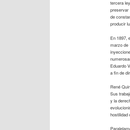
tercera le
preservar 
de constan
producir l
En 1897, e
marzo de 1
inyeccione
numerosas 
Eduardo VI
a fin de di
René Quint
Sus trabaj
y la derec
evolucioni
hostilidad 
Paralelame