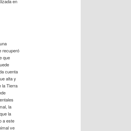
lizada en
 una
te recuperó
de que
puede
 da cuenta
ue alta y
 la Tierra
ede
entales
al, la
que la
o a este
nimal ve