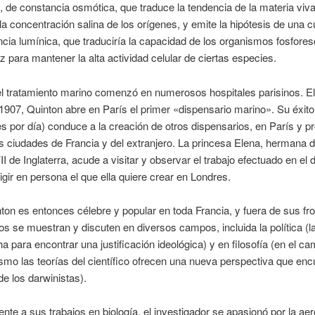
y, de constancia osmótica, que traduce la tendencia de la materia viva
la concentración salina de los orígenes, y emite la hipótesis de una cu
cia lumínica, que traduciría la capacidad de los organismos fosfore
uz para mantener la alta actividad celular de ciertas especies.
l tratamiento marino comenzó en numerosos hospitales parisinos. El
907, Quinton abre en París el primer «dispensario marino». Su éxito
s por día) conduce a la creación de otros dispensarios, en París y p
ciudades de Francia y del extranjero. La princesa Elena, hermana d
I de Inglaterra, acude a visitar y observar el trabajo efectuado en el 
rigir en persona el que ella quiere crear en Londres.
on es entonces célebre y popular en toda Francia, y fuera de sus fro
os se muestran y discuten en diversos campos, incluida la política (l
ha para encontrar una justificación ideológica) y en filosofía (en el c
smo las teorías del científico ofrecen una nueva perspectiva que enc
de los darwinistas).
nte a sus trabajos en biología, el investigador se apasionó por la aer