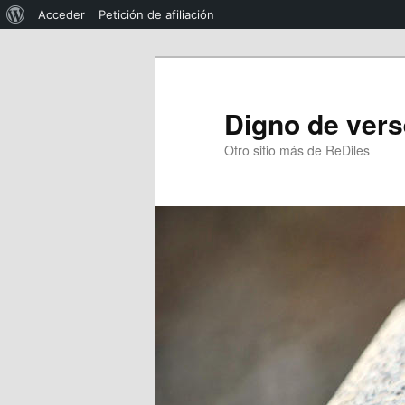
Acerca
Acceder
Petición de afiliación
de
Ir
WordPress
al
contenido
Digno de vers
principal
Otro sitio más de ReDiles