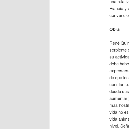
una relati
Francia y 
convencio
Obra
René Quint
serpiente 
su activid
debe haber
expresarse
de que los
constante.
desde sus 
aumentar y
más hostil
vida no es
vida anima
nivel. Señ