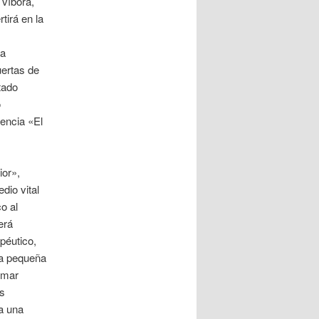
 víbora,
tirá en la
la
uertas de
tado
o
rencia «El
ior»,
dio vital
o al
erá
péutico,
na pequeña
 mar
os
a una