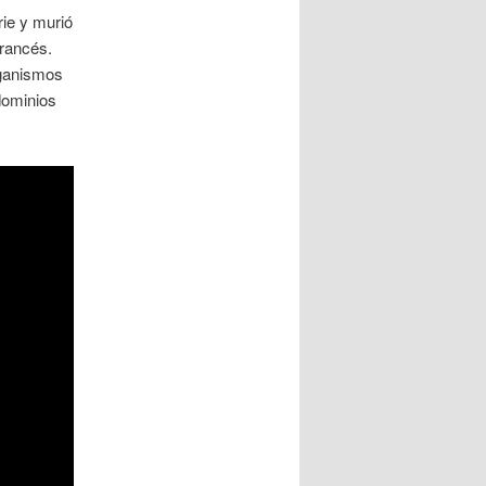
ie y murió
francés.
rganismos
dominios