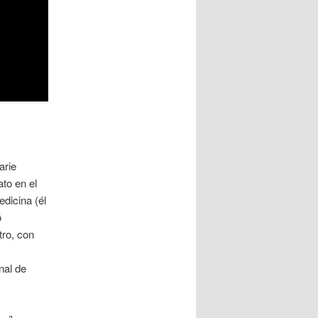
arie
to en el
dicina (él
ó
tro, con
nal de