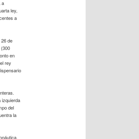
 a
arta ley,
scentes a
 26 de
 (300
ronto en
el rey
dispensario
nteras.
a izquierda
ampo del
uentra la
onáutica,