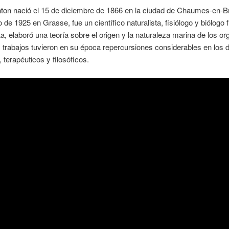
ton nació el 15 de diciembre de 1866 en la ciudad de Chaumes-en-Br
io de 1925 en Grasse, fue un científico naturalista, fisiólogo y biólogo 
a, elaboró una teoría sobre el origen y la naturaleza marina de los o
 trabajos tuvieron en su época repercursiones considerables en los 
, terapéuticos y filosóficos.