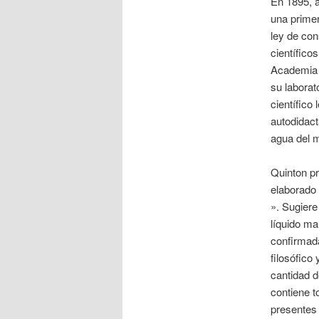
En 1895, a
una primer
ley de con
científico
Academia d
su laborat
científico
autodidact
agua del m
Quinton pr
elaborado 
». Sugiere
líquido ma
confirmada
filosófico
cantidad d
contiene t
presentes 