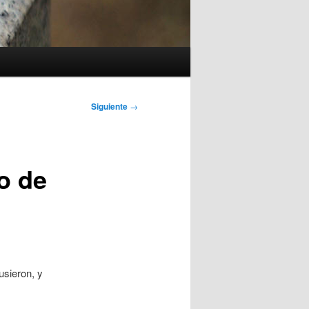
Siguiente
→
o de
usieron, y