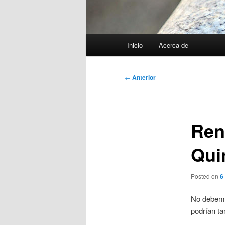
Menú
Inicio
Acerca de
principal
Navegación
←
Anterior
de
entradas
Ren
Qui
Posted on
6
No debemos
podrían ta