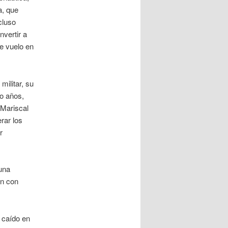
a, que
cluso
nvertir a
de vuelo en
militar, su
ro años,
 Mariscal
rar los
r
una
an con
 caído en