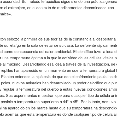
va oscuridad. Su método terapéutico sigue siendo una práctica genera
en el extranjero, en el contexto de medicamentos denominados «no
nales».
on esbozó la primera de sus teorías de la constancia al despertar a
de su letargo en la sala de estar de su casa. La serpiente rápidamen
ad como consecuencia del calor ambiental. El científico tuvo la idea 
 una temperatura óptima a la que la actividad de las células vitales 
 al máximo. Desarrollando esa idea a través de la investigación, se
 reptiles han aparecido en un momento en que la temperatura global f
 Plantea entonces la hipótesis de que con el enfriamiento paulatino de
polos, nuevos animales han desarrollado un poder calorífico que pu
 regular la temperatura del cuerpo a estas nuevas condiciones ambi
es. Sus experimentos muestran que para cualquier tipo de célula anim
 posible a temperaturas superiores a 44° o 45°. Por lo tanto, sostuvo 
l ha aparecido en los mares hasta que su temperatura ha descendid
aló además que esta temperatura es donde cualquier tipo de célula a