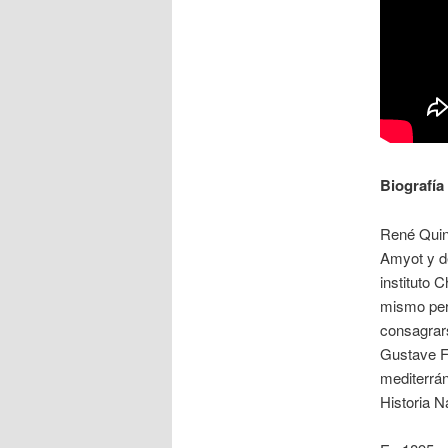
Biografía
René Quin
Amyot y de
instituto 
mismo pert
consagrars
Gustave Fl
mediterrán
Historia Na