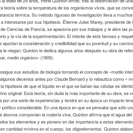
 la edad de 29 años, René Quinton emite, tras la observación de una
a teoría sobre la temperatura de los organismos vivos, que se conver
stancia térmica. Su método riguroso de investigación lleva a muchos
s a interesarse por sus hipótesis. Étienne-Jules Marey, presidente de 
e Ciencias de Francia, se apasiona por sus trabajos y le abre las p
orio y la vía de la experimentación. El interés de este famoso y respe
 le aportan la consideración y credibilidad que su juventud y su camin
a le niegan; Quinton le dedica algunos años después su obra de refe
ar, medio orgánico» (1905).
osigue sus estudios de biología tomando el concepto de «medio inter
algunos decenios antes por Claude Bernard y lo rebautiza como « me
 la hipótesis de que el líquido en el que se bañan las células es idéntic
rino original. Esta teoría, sin duda la más importante de su obra, se v
 por una serie de experiencias y tendrá en su época un impacto tera
 y político considerable. En una época en que se pensaba que sólo u
e átomos componían la matería viva, Quinton afirma que el agua del
odos los elementos y es pionero en dar importancia a estos element
en cantidad mínima en el cuerpo, los oligoelementos. Quinton elabor