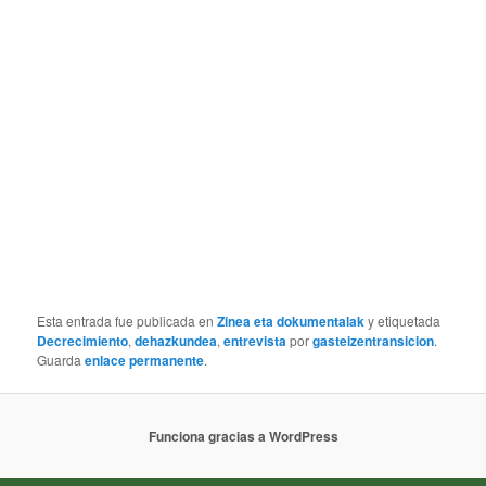
Esta entrada fue publicada en
Zinea eta dokumentalak
y etiquetada
Decrecimiento
,
dehazkundea
,
entrevista
por
gasteizentransicion
.
Guarda
enlace permanente
.
Funciona gracias a WordPress