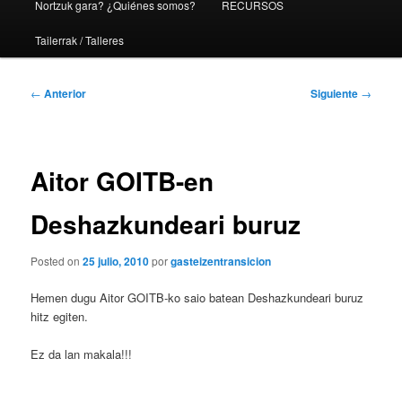
Nortzuk gara? ¿Quiénes somos?
RECURSOS
Tailerrak / Talleres
Navegación
←
Anterior
Siguiente
→
de
entradas
Aitor GOITB-en
Deshazkundeari buruz
Posted on
25 julio, 2010
por
gasteizentransicion
Hemen dugu Aitor GOITB-ko saio batean Deshazkundeari buruz
hitz egiten.
Ez da lan makala!!!