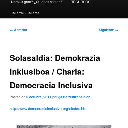
Nortzuk gara? ¿Quiénes somos?
RECURSOS
Tailerrak / Talleres
Navegación
←
Anterior
Siguiente
→
de
entradas
Solasaldia: Demokrazia
Inklusiboa / Charla:
Democracia Inclusiva
Posted on
6 octubre, 2011
por
gasteizentransicion
http://www.democraciainclusiva.org/eindex.htm