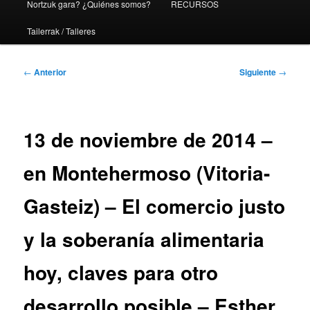
Nortzuk gara? ¿Quiénes somos?
RECURSOS
Tailerrak / Talleres
Navegación
←
Anterior
Siguiente
→
de
entradas
13 de noviembre de 2014 –
en Montehermoso (Vitoria-
Gasteiz) – El comercio justo
y la soberanía alimentaria
hoy, claves para otro
desarrollo posible – Esther