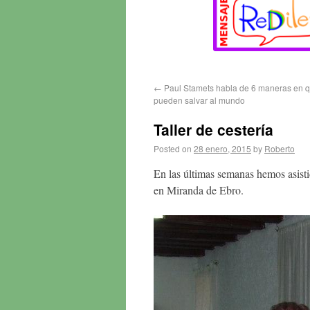
←
Paul Stamets habla de 6 maneras en q
pueden salvar al mundo
Taller de cestería
Posted on
28 enero, 2015
by
Roberto
En las últimas semanas hemos asistid
en Miranda de Ebro.