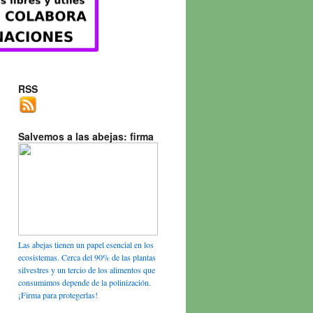
RSS
Salvemos a las abejas: firma
Las abejas tienen un papel esencial en los
ecosistemas. Cerca del 90% de las plantas
silvestres y un tercio de los alimentos que
consumimos depende de la polinización.
¡Firma para protegerlas!