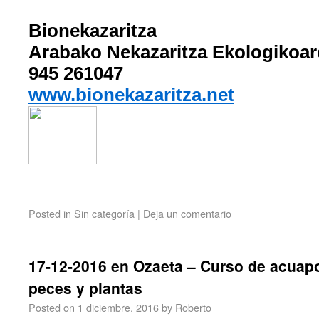
Bionekazaritza
Arabako Nekazaritza Ekologikoar
945 261047
www.bionekazaritza.net
Posted in
Sin categoría
|
Deja un comentario
17-12-2016 en Ozaeta – Curso de acuapo
peces y plantas
Posted on
1 diciembre, 2016
by
Roberto