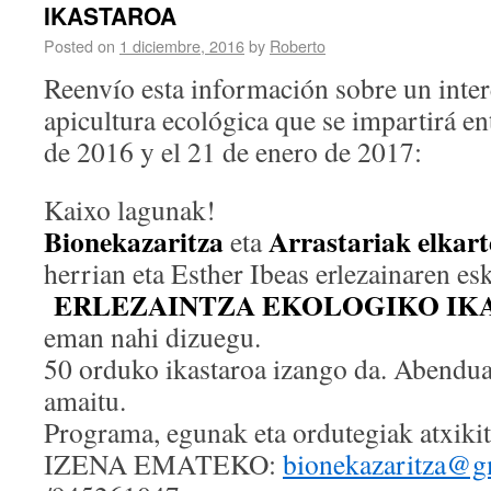
IKASTAROA
Posted on
1 diciembre, 2016
by
Roberto
Reenvío esta información sobre un inte
apicultura ecológica que se impartirá en
de 2016 y el 21 de enero de 2017:
Kaixo lagunak!
Bionekazaritza
Arrastariak elkar
eta
herrian eta Esther Ibeas erlezainaren 
ERLEZAINTZA EKOLOGIKO IK
eman nahi dizuegu.
50 orduko ikastaroa izango da. Abenduan
amaitu.
Programa, egunak eta ordutegiak atxikit
IZENA EMATEKO:
bionekazaritza@g