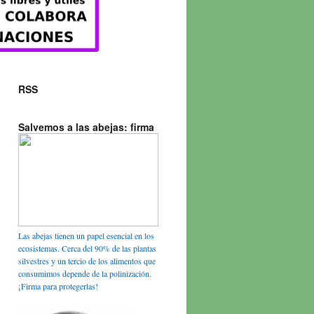
RSS
Salvemos a las abejas: firma
Las abejas tienen un papel esencial en los
ecosistemas. Cerca del 90% de las plantas
silvestres y un tercio de los alimentos que
consumimos depende de la polinización.
¡Firma para protegerlas!