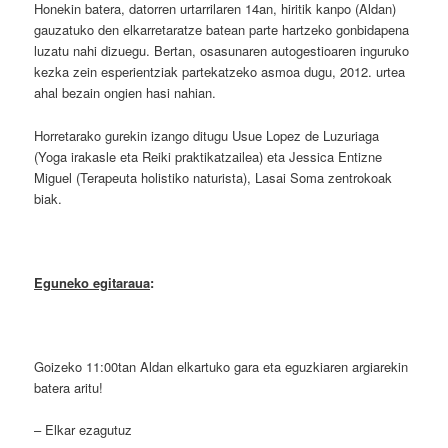
Honekin batera, datorren urtarrilaren 14an, hiritik kanpo (Aldan)
gauzatuko den elkarretaratze batean parte hartzeko gonbidapena
luzatu nahi dizuegu. Bertan, osasunaren autogestioaren inguruko
kezka zein esperientziak partekatzeko asmoa dugu, 2012. urtea
ahal bezain ongien hasi nahian.
Horretarako gurekin izango ditugu Usue Lopez de Luzuriaga
(Yoga irakasle eta Reiki praktikatzailea) eta Jessica Entizne
Miguel (Terapeuta holistiko naturista), Lasai Soma zentrokoak
biak.
Eguneko egitaraua
:
Goizeko 11:00tan Aldan elkartuko gara eta eguzkiaren argiarekin
batera aritu!
– Elkar ezagutuz