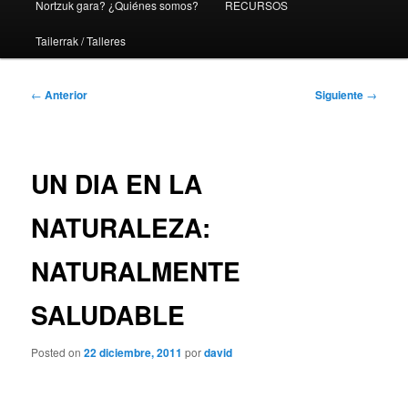
Nortzuk gara? ¿Quiénes somos?
RECURSOS
Tailerrak / Talleres
Navegación
←
Anterior
Siguiente
→
de
entradas
UN DIA EN LA
NATURALEZA:
NATURALMENTE
SALUDABLE
Posted on
22 diciembre, 2011
por
david