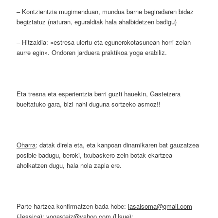
– Kontzientzia mugimenduan, mundua barne begiradaren bidez
begiztatuz (naturan, eguraldiak hala ahalbidetzen badigu)
– Hitzaldia: «estresa ulertu eta egunerokotasunean horri zelan
aurre egin». Ondoren jarduera praktikoa yoga erabiliz.
Eta tresna eta esperientzia berri guzti hauekin, Gasteizera
bueltatuko gara, bizi nahi duguna sortzeko asmoz!!
Oharra
: datak direla eta, eta kanpoan dinamikaren bat gauzatzea
posible badugu, beroki, txubaskero zein botak ekartzea
aholkatzen dugu, hala nola zapia ere.
Parte hartzea konfirmatzen bada hobe:
lasaisoma@gmail.com
(Jessica);
yogasteiz@yahoo.com
(Usue);