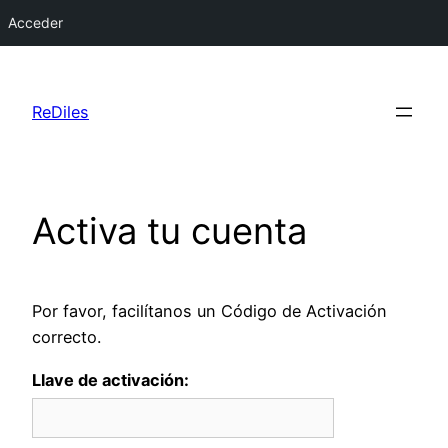
Acceder
Saltar
al
ReDiles
contenido
Activa tu cuenta
Por favor, facilítanos un Código de Activación
correcto.
Llave de activación: