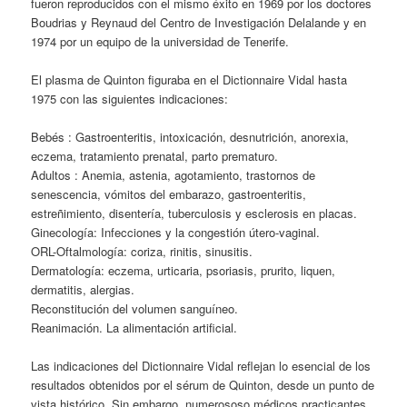
fueron reproducidos con el mismo éxito en 1969 por los doctores
Boudrias y Reynaud del Centro de Investigación Delalande y en
1974 por un equipo de la universidad de Tenerife.
El plasma de Quinton figuraba en el Dictionnaire Vidal hasta
1975 con las siguientes indicaciones:
Bebés : Gastroenteritis, intoxicación, desnutrición, anorexia,
eczema, tratamiento prenatal, parto prematuro.
Adultos : Anemia, astenia, agotamiento, trastornos de
senescencia, vómitos del embarazo, gastroenteritis,
estreñimiento, disentería, tuberculosis y esclerosis en placas.
Ginecología: Infecciones y la congestión útero-vaginal.
ORL-Oftalmología: coriza, rinitis, sinusitis.
Dermatología: eczema, urticaria, psoriasis, prurito, liquen,
dermatitis, alergias.
Reconstitución del volumen sanguíneo.
Reanimación. La alimentación artificial.
Las indicaciones del Dictionnaire Vidal reflejan lo esencial de los
resultados obtenidos por el sérum de Quinton, desde un punto de
vista histórico. Sin embargo, numerososo médicos practicantes