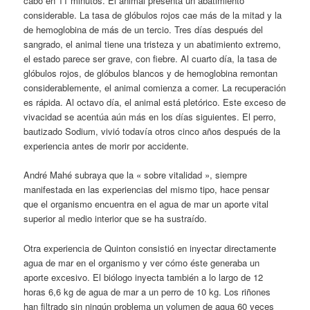
cabo en 11 minutos. El animal presenta un abatimiento
considerable. La tasa de glóbulos rojos cae más de la mitad y la
de hemoglobina de más de un tercio. Tres días después del
sangrado, el animal tiene una tristeza y un abatimiento extremo,
el estado parece ser grave, con fiebre. Al cuarto día, la tasa de
glóbulos rojos, de glóbulos blancos y de hemoglobina remontan
considerablemente, el animal comienza a comer. La recuperación
es rápida. Al octavo día, el animal está pletórico. Este exceso de
vivacidad se acentúa aún más en los días siguientes. El perro,
bautizado Sodium, vivió todavía otros cinco años después de la
experiencia antes de morir por accidente.
André Mahé subraya que la « sobre vitalidad », siempre
manifestada en las experiencias del mismo tipo, hace pensar
que el organismo encuentra en el agua de mar un aporte vital
superior al medio interior que se ha sustraído.
Otra experiencia de Quinton consistió en inyectar directamente
agua de mar en el organismo y ver cómo éste generaba un
aporte excesivo. El biólogo inyecta también a lo largo de 12
horas 6,6 kg de agua de mar a un perro de 10 kg. Los riñones
han filtrado sin ningún problema un volumen de agua 60 veces