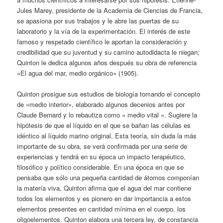
Jules Marey, presidente de la Academia de Ciencias de Francia,
se apasiona por sus trabajos y le abre las puertas de su
laboratorio y la vía de la experimentación. El interés de este
famoso y respetado científico le aportan la consideración y
credibilidad que su juventud y su camino autodidacta le niegan;
Quinton le dedica algunos años después su obra de referencia
«El agua del mar, medio orgánico» (1905).
Quinton prosigue sus estudios de biología tomando el concepto
de «medio interior», elaborado algunos decenios antes por
Claude Bernard y lo rebautiza como « medio vital ». Sugiere la
hipótesis de que el líquido en el que se bañan las células es
idéntico al líquido marino original. Esta teoría, sin duda la más
importante de su obra, se verá confirmada por una serie de
experiencias y tendrá en su época un impacto terapéutico,
filosófico y político considerable. En una época en que se
pensaba que sólo una pequeña cantidad de átomos componían
la matería viva, Quinton afirma que el agua del mar contiene
todos los elementos y es pionero en dar importancia a estos
elementos presentes en cantidad mínima en el cuerpo, los
oligoelementos. Quinton elabora una tercera ley, de constancia