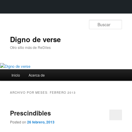
Ir
Ir
al
al
Busc
contenido
contenido
principal
secundario
Digno de verse
Otro sitio más de ReDiles
Menú
Inicio
Acerca de
principal
ARCHIVO POR MESES:
FEBRERO 2013
Prescindibles
Posted on
26 febrero, 2013