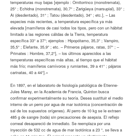
temperaturas muy bajas [ejemplo : Ornitorrinco (monotremata),
25° ; Echidna (monotremata), 30,7° ; Zarigüeya (marsupial), 33° ;
Ai (desdentado), 31° ; Tatou (desdentado), 34° ; etc.], – Las
especies más recientes, a temperatura específica ya más
elevada [mamíferos de casi todos los tipos, pero con un hábitat
limitado a las regiones cálidas de la Tierra, temperatura
específica 33° a 37°; ejemplos : Hipopótamo, 35,3° ; Vampiro,
35,5° ; Elefante, 35,9° ; etc. – Primeros pájaros, ratas, 37° ; –
Primates : Hombre, 37,2°], – los últimos aparecidos a las
temperaturas específicas más altas, al tiempo que el hábitat
más frío; mamíferos carnívoros y rumiantes, 39 a 41° ; pájaros
carinatas, 40 a 44°].»
En 1897, en el laboratorio de fisiología patológica de Etienne-
Jules Marey, en la Academia de Francia, Quinton busca
confirmar experimentalmente su teoría. Desea sustituir el medio
interno de un perro por agua de mar isotónica (concentración de
sal de los supuestos orígenes). Al perro de 10 kg se le extraen
485 g de sangre (toda) sin precauciones de asepsia. El reflejo
corneal desapareció de inmediato. Se reemplaza por una
inyección de 532 cc de agua de mar isotónica a 23 °, se lleva a