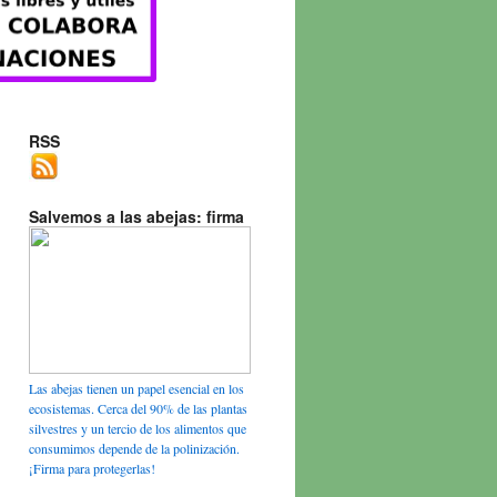
RSS
Salvemos a las abejas: firma
Las abejas tienen un papel esencial en los
ecosistemas. Cerca del 90% de las plantas
silvestres y un tercio de los alimentos que
consumimos depende de la polinización.
¡Firma para protegerlas!