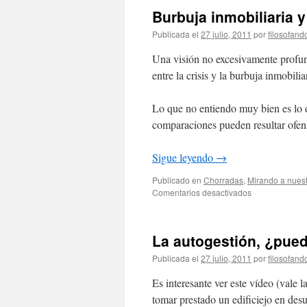
Burbuja inmobiliaria y
Publicada el
27 julio, 2011
por
filosofan
Una visión no excesivamente profun
entre la crisis y la burbuja inmobilia
Lo que no entiendo muy bien es lo d
comparaciones pueden resultar ofen
Sigue leyendo
→
Publicado en
Chorradas
,
Mirando a nuest
en
Comentarios desactivados
Burbuja
inmobiliaria
y
La autogestión, ¿pue
crisis,
mejor
Publicada el
27 julio, 2011
por
filosofan
con
humor
Es interesante ver este vídeo (vale l
tomar prestado un edificiejo en des