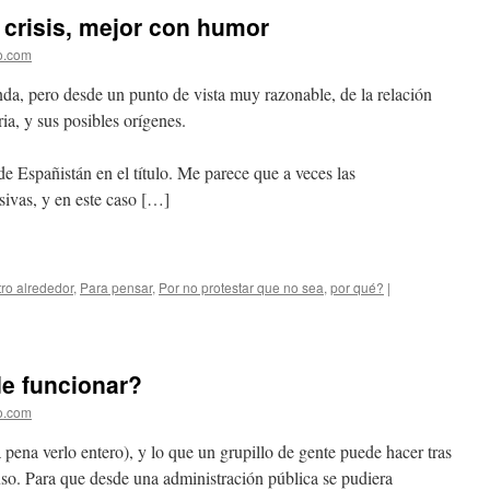
 crisis, mejor con humor
do.com
da, pero desde un punto de vista muy razonable, de la relación
ria, y sus posibles orígenes.
e Españistán en el título. Me parece que a veces las
sivas, y en este caso […]
ro alrededor
,
Para pensar
,
Por no protestar que no sea
,
por qué?
|
de funcionar?
do.com
a pena verlo entero), y lo que un grupillo de gente puede hacer tras
uso. Para que desde una administración pública se pudiera