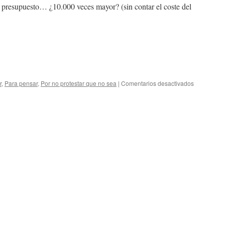
un presupuesto… ¿10.000 veces mayor? (sin contar el coste del
en
r
,
Para pensar
,
Por no protestar que no sea
|
Comentarios desactivados
La
autogestión
¿puede
funcionar?