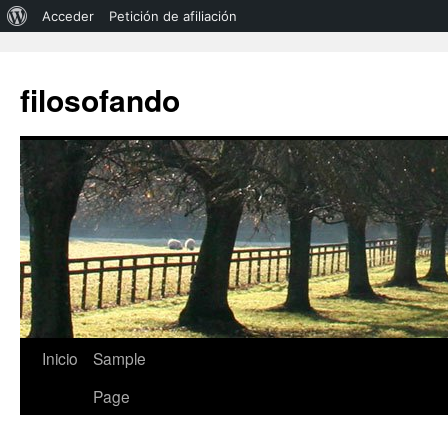
Acerca
Acceder
Petición de afiliación
de
WordPress
filosofando
Saltar
Inicio
Sample
al
Page
contenido