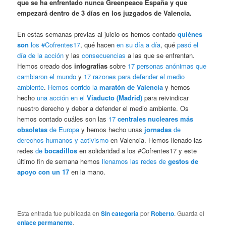
que se ha enfrentado nunca Greenpeace España y que
empezará dentro de 3 días en los juzgados de Valencia.
En estas semanas previas al juicio os hemos contado
quiénes
son
los #Cofrentes17
, qué hacen
en su día a día
, qué
pasó el
día de la acción
y las
consecuencias
a las que se enfrentan.
Hemos creado dos
infografías
sobre
17 personas anónimas que
cambiaron el mundo
y
17 razones para defender el medio
ambiente
.
Hemos corrido la
maratón de Valencia
y hemos
hecho
una acción en el
Viaducto (Madrid)
para reivindicar
nuestro derecho y deber a defender el medio ambiente. Os
hemos contado cuáles son las
17
centrales nucleares más
obsoletas
de Europa
y hemos hecho unas
jornadas
de
derechos humanos y activismo
en Valencia. Hemos llenado las
redes
de
bocadillos
en solidaridad a los #Cofrentes17 y este
último fin de semana hemos
llenamos las redes de
gestos de
apoyo con un 17
en la mano.
Esta entrada fue publicada en
Sin categoría
por
Roberto
. Guarda el
enlace permanente
.