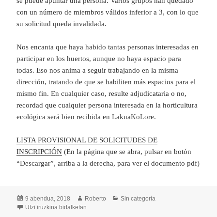
se puede apuntar una persona. Varios grupos han quedado
con un número de miembros válidos inferior a 3, con lo que
su solicitud queda invalidada.
Nos encanta que haya habido tantas personas interesadas en
participar en los huertos, aunque no haya espacio para
todas. Eso nos anima a seguir trabajando en la misma
dirección, tratando de que se habiliten más espacios para el
mismo fin. En cualquier caso, resulte adjudicataria o no,
recordad que cualquier persona interesada en la horticultura
ecológica será bien recibida en LakuaKoLore.
LISTA PROVISIONAL DE SOLICITUDES DE
INSCRIPCIÓN
(En la página que se abra, pulsar en botón
“Descargar”, arriba a la derecha, para ver el documento pdf)
Argitaratze-
Egilea
Kategoriak
9 abendua, 2018
Roberto
Sin categoría
data
Listado provisional de grupos que han solicitado inscripci
Utzi iruzkina
bidalketan