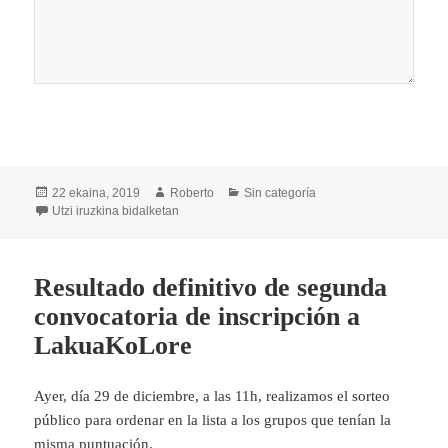
Argitaratze-
Egilea
Kategoriak
22 ekaina, 2019
Roberto
Sin categoría
data
Inscripción a Cursos Iniciación LakuaKoLore verano 2019
Utzi iruzkina
bidalketan
Resultado definitivo de segunda
convocatoria de inscripción a
LakuaKoLore
Ayer, día 29 de diciembre, a las 11h, realizamos el sorteo
público para ordenar en la lista a los grupos que tenían la
misma puntuación.