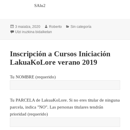
SAlu2
Argitaratze-
Egilea
Kategoriak
3 maiatza, 2020
Roberto
Sin categoría
data
4 de Mayo de 2020 – Reapertura huertos LakuaKoLore tras 
Utzi iruzkina
bidalketan
Inscripción a Cursos Iniciación
LakuaKoLore verano 2019
Tu NOMBRE (requerido)
Tu PARCELA de LakuaKoLore. Si no eres titular de ninguna
parcela, indica "NO". Las personas titulares tendrán
prioridad (requerido)