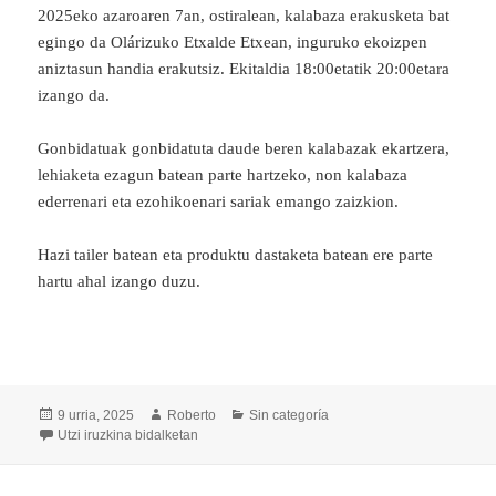
2025eko azaroaren 7an, ostiralean, kalabaza erakusketa bat
egingo da Olárizuko Etxalde Etxean, inguruko ekoizpen
aniztasun handia erakutsiz. Ekitaldia 18:00etatik 20:00etara
izango da.
Gonbidatuak gonbidatuta daude beren kalabazak ekartzera,
lehiaketa ezagun batean parte hartzeko, non kalabaza
ederrenari eta ezohikoenari sariak emango zaizkion.
Hazi tailer batean eta produktu dastaketa batean ere parte
hartu ahal izango duzu.
Argitaratze-
Egilea
Kategoriak
9 urria, 2025
Roberto
Sin categoría
data
«ERAKUSKUIA» Kalabaza Erakusketa – 2025eko Azaroare
Utzi iruzkina
bidalketan