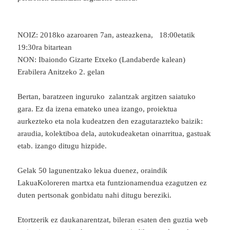
NOIZ: 2018ko azaroaren 7an, asteazkena, 18:00etatik
19:30ra bitartean
NON: Ibaiondo Gizarte Etxeko (Landaberde kalean)
Erabilera Anitzeko 2. gelan
Bertan, baratzeen inguruko zalantzak argitzen saiatuko
gara. Ez da izena emateko unea izango, proiektua
aurkezteko eta nola kudeatzen den ezagutarazteko baizik:
araudia, kolektiboa dela, autokudeaketan oinarritua, gastuak
etab. izango ditugu hizpide.
Gelak 50 lagunentzako lekua duenez, oraindik
LakuaKoloreren martxa eta funtzionamendua ezagutzen ez
duten pertsonak gonbidatu nahi ditugu bereziki.
Etortzerik ez daukanarentzat, bileran esaten den guztia web