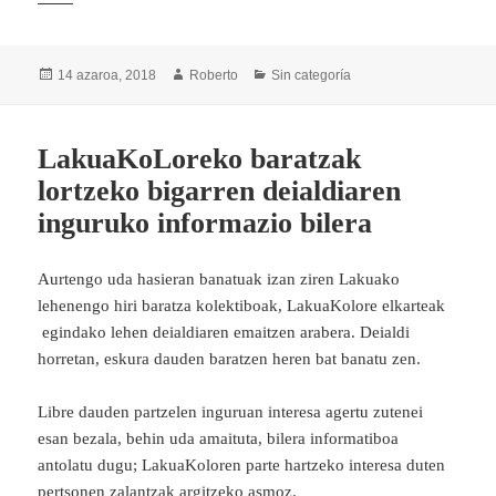
Argitaratze-
Egilea
Kategoriak
14 azaroa, 2018
Roberto
Sin categoría
data
LakuaKoLoreko baratzak
lortzeko bigarren deialdiaren
inguruko informazio bilera
Aurtengo uda hasieran banatuak izan ziren Lakuako
lehenengo hiri baratza kolektiboak, LakuaKolore elkarteak
egindako lehen deialdiaren emaitzen arabera. Deialdi
horretan, eskura dauden baratzen heren bat banatu zen.
Libre dauden partzelen inguruan interesa agertu zutenei
esan bezala, behin uda amaituta, bilera informatiboa
antolatu dugu; LakuaKoloren parte hartzeko interesa duten
pertsonen zalantzak argitzeko asmoz.