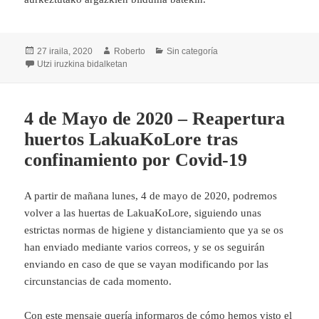
Argitaratze-
Egilea
Kategoriak
27 iraila, 2020
Roberto
Sin categoría
data
LakuaKoLore Argazki Lehiaketa 2019 eta 2020
Utzi iruzkina
bidalketan
4 de Mayo de 2020 – Reapertura
huertos LakuaKoLore tras
confinamiento por Covid-19
A partir de mañana lunes, 4 de mayo de 2020, podremos
volver a las huertas de LakuaKoLore, siguiendo unas
estrictas normas de higiene y distanciamiento que ya se os
han enviado mediante varios correos, y se os seguirán
enviando en caso de que se vayan modificando por las
circunstancias de cada momento.
Con este mensaje quería informaros de cómo hemos visto el