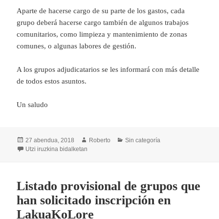
Aparte de hacerse cargo de su parte de los gastos, cada
grupo deberá hacerse cargo también de algunos trabajos
comunitarios, como limpieza y mantenimiento de zonas
comunes, o algunas labores de gestión.
A los grupos adjudicatarios se les informará con más detalle
de todos estos asuntos.
Un saludo
Argitaratze-
Egilea
Kategoriak
27 abendua, 2018
Roberto
Sin categoría
data
Listado puntuaciones definitivas de solicitudes de inscripci
Utzi iruzkina
bidalketan
Listado provisional de grupos que
han solicitado inscripción en
LakuaKoLore