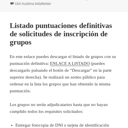
data
Resultado definitivo de segunda convocatoria de inscripci
Utzi iruzkina
bidalketan
Listado puntuaciones definitivas
de solicitudes de inscripción de
grupos
En este enlace puedes descargar el listado de grupos con su
puntuación definitiva:
ENLACE A
L
ISTADO
(puedes
descargarlo pulsando el botón de “Descargar” en la parte
superior derecha). Se realizará un sorteo público para
ordenar en la lista los grupos que han obtenido la misma
puntuación.
Los grupos no serán adjudicatarios hasta que no hayan
cumplido todos los requisitos solicitados:
Entregar fotocopia de DNI o tarjeta de identificación