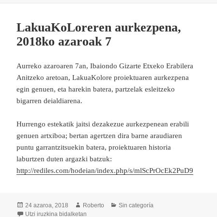
LakuaKoLoreren aurkezpena,
2018ko azaroak 7
Aurreko azaroaren 7an, Ibaiondo Gizarte Etxeko Erabilera
Anitzeko aretoan, LakuaKolore proiektuaren aurkezpena
egin genuen, eta harekin batera, partzelak esleitzeko
bigarren deialdiarena.
Hurrengo estekatik jaitsi dezakezue aurkezpenean erabili
genuen artxiboa; bertan agertzen dira barne araudiaren
puntu garrantzitsuekin batera, proiektuaren historia
laburtzen duten argazki batzuk:
http://rediles.com/hodeian/index.php/s/mlScPrOcEk2PuD9
Argitaratze-
Egilea
Kategoriak
24 azaroa, 2018
Roberto
Sin categoría
data
LakuaKoLoreren aurkezpena, 2018ko azaroak 7
Utzi iruzkina
bidalketan