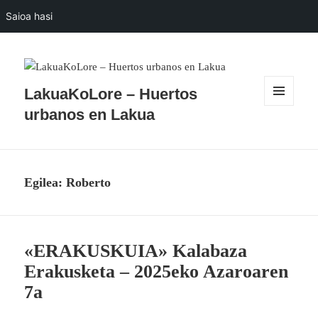
Saioa hasi
LakuaKoLore – Huertos
MENUA
urbanos en Lakua
ETA
WIDGETAK
Egilea:
Roberto
«ERAKUSKUIA» Kalabaza
Erakusketa – 2025eko Azaroaren
7a