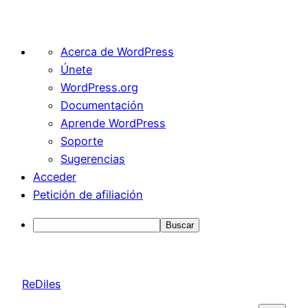
Acerca
Acerca de WordPress
de
Únete
WordPress
WordPress.org
Documentación
Aprende WordPress
Soporte
Sugerencias
Acceder
Petición de afiliación
Buscar
Saltar
al
ReDiles
contenido