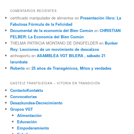
COMENTARIOS RECIENTES
certificado manipulador de alimentos
en
Presentación libro: La
Fabulosa Fórmula de la Felicidad
Documental de la economía del Bien Común
en
CHRISTIAN
FELBER: La Economía del Bien Común
THELMA PATRICIA MONTANO DE DINGFELDER
en
Bunker
Roy: Lecciones de un movimiento de descalzos
ainhoaportu
en
ASAMBLEA VGT BILERA , sábado 21
larunbata
Roberto
en
25 años de Transgénicos, Mitos y verdades
GASTEIZ TRANTSIZIOAN – VITORIA EN TRANSICIÓN
Contacto
Kontaktu
Convocatorias
Desazkundea-Decrecimiento
Grupos VGT
Alimentación
Educación
Empoderamiento