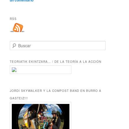
un comentario
RSS
B
u
s
c
TEORIATIK EKINTZARA… / DE LA TEORÍA A LA ACCIÓN
a
r
JORDI SKYWALKER Y LA COMPOST BAND EN BURRO A
GASTEIZ!!!