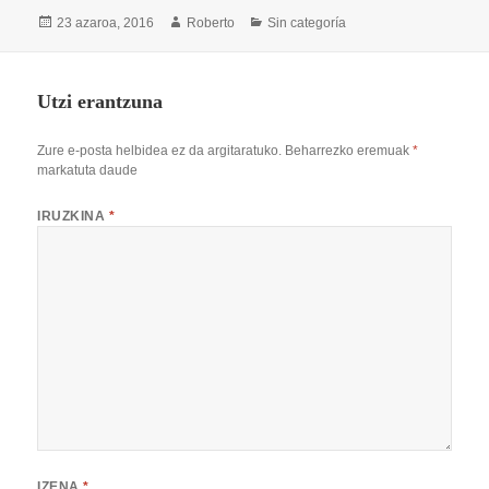
Argitaratze-
Egilea
Kategoriak
23 azaroa, 2016
Roberto
Sin categoría
data
Utzi erantzuna
Zure e-posta helbidea ez da argitaratuko.
Beharrezko eremuak
*
markatuta daude
IRUZKINA
*
IZENA
*