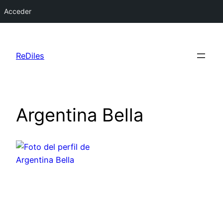
Acceder
Saltar
al
ReDiles
contenido
Argentina Bella