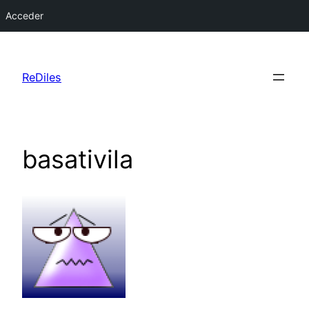
Acceder
Saltar
al
ReDiles
contenido
basativila