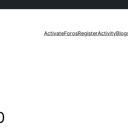
Activate
Foros
Register
Activity
Blog
0