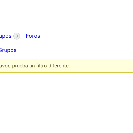
upos
Foros
0
Grupos
or, prueba un filtro diferente.