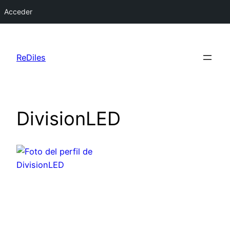
Acceder
Saltar
al
ReDiles
contenido
DivisionLED