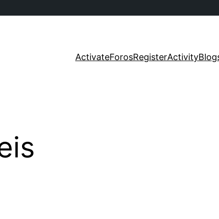
Activate
Foros
Register
Activity
Blog
eis