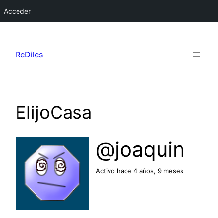
Acceder
Saltar
al
ReDiles
contenido
ElijoCasa
@joaquin
Activo hace 4 años, 9 meses