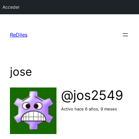
Acceder
Saltar
al
ReDiles
contenido
jose
@jos2549
Activo hace 6 años, 9 meses