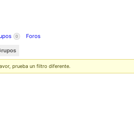
upos
Foros
0
Grupos
or, prueba un filtro diferente.