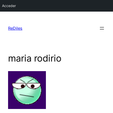
Acceder
Saltar
al
ReDiles
contenido
maria rodirio