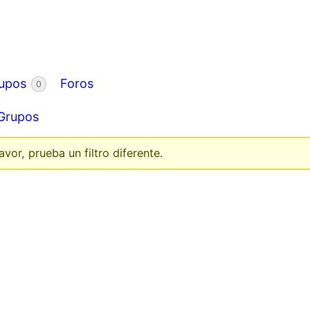
upos
Foros
0
Grupos
or, prueba un filtro diferente.