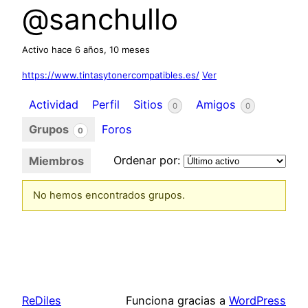
@sanchullo
Activo hace 6 años, 10 meses
https://www.tintasytonercompatibles.es/
Ver
Actividad
Perfil
Sitios
Amigos
0
0
Grupos
Foros
0
Ordenar por:
Miembros
No hemos encontrados grupos.
Grupos
de
miembros
ReDiles
Funciona gracias a
WordPress