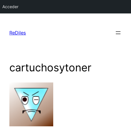
Acceder
Saltar
al
ReDiles
contenido
cartuchosytoner