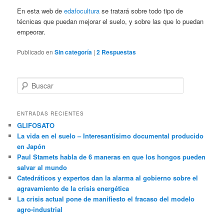
En esta web de
edafocultura
se tratará sobre todo tipo de
técnicas que puedan mejorar el suelo, y sobre las que lo puedan
empeorar.
Publicado en
Sin categoría
|
2
Respuestas
B
u
s
c
ENTRADAS RECIENTES
a
GLIFOSATO
r
La vida en el suelo – Interesantísimo documental producido
en Japón
Paul Stamets habla de 6 maneras en que los hongos pueden
salvar al mundo
Catedráticos y expertos dan la alarma al gobierno sobre el
agravamiento de la crisis energética
La crisis actual pone de manifiesto el fracaso del modelo
agro-industrial