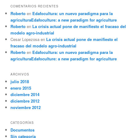
COMENTARIOS RECIENTES
Roberto
en
Edafocultura: un nuevo paradigma para la
agricultura
Edafoculture: a new paradigm for agriculture
Roberto
en
La crisis actual pone de manifiesto el fracaso del
modelo agro-industrial
Cesar Lopezosa
en
La crisis actual pone de manifiesto el
fracaso del modelo agro-industrial
Roberto
en
Edafocultura: un nuevo paradigma para la
agricultura
Edafoculture: a new paradigm for agriculture
ARCHIVOS
julio 2018
enero 2015
diciembre 2014
diciembre 2012
noviembre 2012
CATEGORÍAS
Documentos
Sin categoría