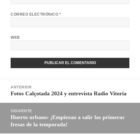
CORREO ELECTRÓNICO
*
WEB
Navegación
ANTERIOR
de
Fotos Calçotada 2024 y entrevista Radio Vitoria
Entrada
entradas
anterior:
SIGUIENTE
Huerto urbano: ¡Empiezan a salir las primeras
Entrada
fresas de la temporada!
siguiente: