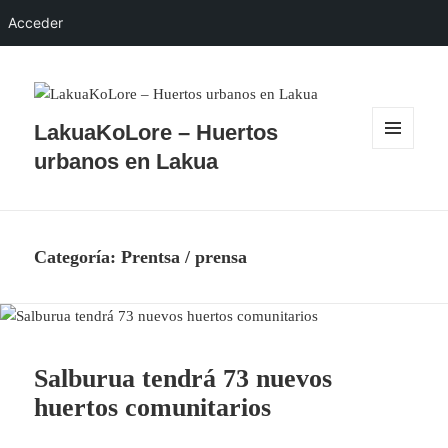
Acceder
LakuaKoLore – Huertos
MENÚ
urbanos en Lakua
Y
WIDGETS
Categoría:
Prentsa / prensa
Salburua tendrá 73 nuevos
huertos comunitarios