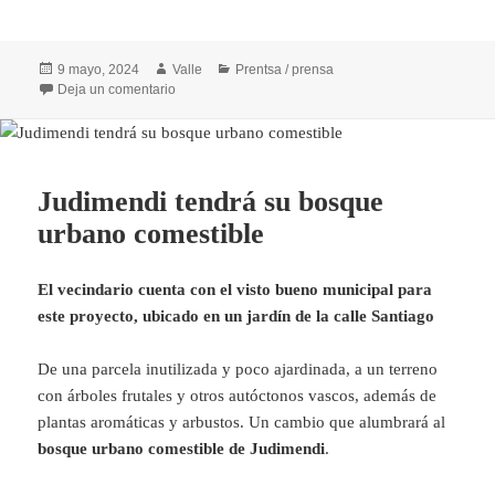
Publicado
Autor
Categorías
9 mayo, 2024
Valle
Prentsa / prensa
el
en Aumenta la superficie dedicada a la producción e
Deja un comentario
Judimendi tendrá su bosque
urbano comestible
El vecindario cuenta con el visto bueno municipal para
este proyecto, ubicado en un jardín de la calle Santiago
De una parcela inutilizada y poco ajardinada, a un terreno
con árboles frutales y otros autóctonos vascos, además de
plantas aromáticas y arbustos. Un cambio que alumbrará al
bosque urbano comestible de Judimendi
.