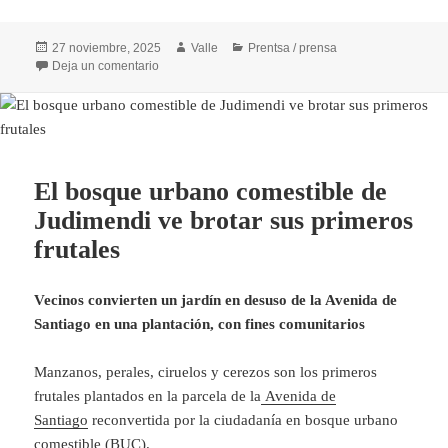
Publicado
Autor
Categorías
27 noviembre, 2025
Valle
Prentsa / prensa
el
en Salburua tendrá 73 nuevos huertos comunitarios
Deja un comentario
El bosque urbano comestible de
Judimendi ve brotar sus primeros
frutales
Vecinos convierten un jardín en desuso de la Avenida de
Santiago en una plantación, con fines comunitarios
Manzanos, perales, ciruelos y cerezos son los primeros
frutales plantados en la parcela de la
Avenida de
Santiago
reconvertida por la ciudadanía en bosque urbano
comestible (BUC).