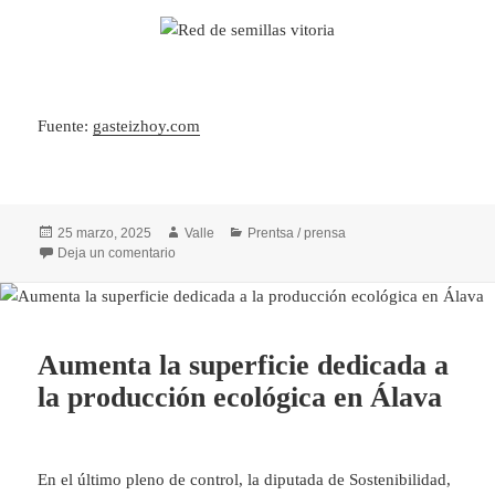
Fuente:
gasteizhoy.com
Publicado
Autor
Categorías
25 marzo, 2025
Valle
Prentsa / prensa
el
en Red de semillas, guardianes de nuestra biodivers
Deja un comentario
Aumenta la superficie dedicada a
la producción ecológica en Álava
En el último pleno de control, la diputada de Sostenibilidad,