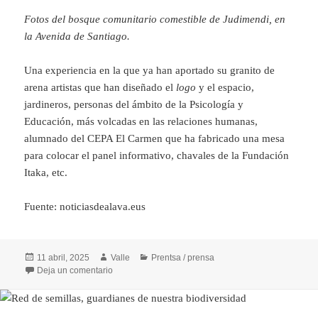
Fotos del bosque comunitario comestible de Judimendi, en
la Avenida de Santiago.
Una experiencia en la que ya han aportado su granito de
arena artistas que han diseñado el
logo
y el espacio,
jardineros, personas del ámbito de la Psicología y
Educación, más volcadas en las relaciones humanas,
alumnado del CEPA El Carmen que ha fabricado una mesa
para colocar el panel informativo, chavales de la Fundación
Itaka, etc.
Fuente: noticiasdealava.eus
Publicado
Autor
Categorías
11 abril, 2025
Valle
Prentsa / prensa
el
en El bosque urbano comestible de Judimendi ve brot
Deja un comentario