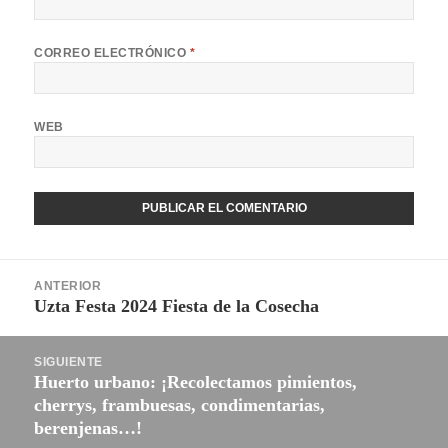
CORREO ELECTRÓNICO
*
WEB
Navegación
ANTERIOR
de
Uzta Festa 2024 Fiesta de la Cosecha
Entrada
entradas
anterior:
SIGUIENTE
Huerto urbano: ¡Recolectamos pimientos,
Entrada
cherrys, frambuesas, condimentarias,
siguiente:
berenjenas…!