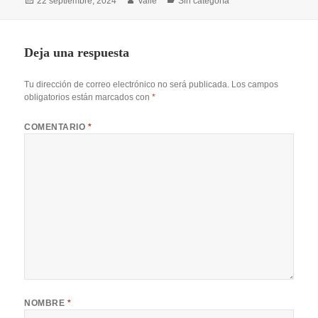
Publicado
Autor
Categorías
22 septiembre, 2024
Valle
Sin categoría
el
Deja una respuesta
Tu dirección de correo electrónico no será publicada.
Los campos
obligatorios están marcados con
*
COMENTARIO
*
NOMBRE
*