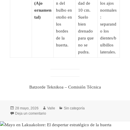
(Ajo
n del
dad de
los ajos
ornamen
bulbo en
10 cm.
normales
tal)
otoño en
Suelo
:
los
bien
separand
bordes
drenado
o los
de la
para que
dientes/b
huerta.
no se
ulbillos
pudra.
laterales.
Batzorde Teknikoa – Comisión Técnica
Publicado
Autor
Categorías
28 mayo, 2026
Valle
Sin categoría
el
en Calendario floral anual de siembra, plantación y 
Deja un comentario