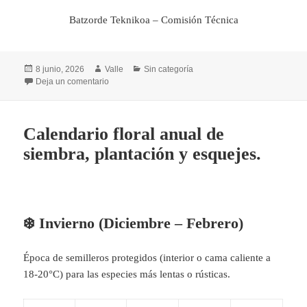
Batzorde Teknikoa – Comisión Técnica
Publicado
Autor
Categorías
8 junio, 2026
Valle
Sin categoría
el
en Tareas a realizar en el huerto en junio
Deja un comentario
Calendario floral anual de
siembra, plantación y esquejes.
❄️ Invierno (Diciembre – Febrero)
Época de semilleros protegidos (interior o cama caliente a
18-20°C) para las especies más lentas o rústicas.