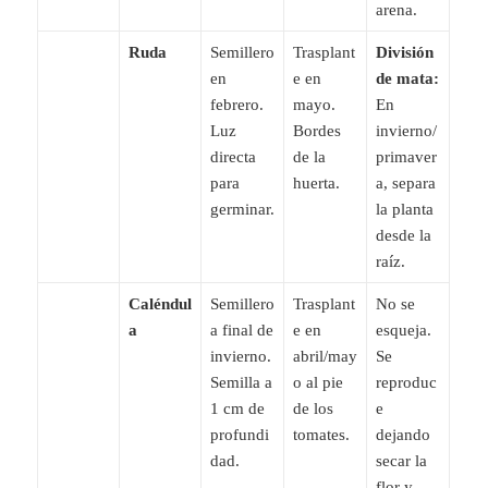
arena.
Ruda
Semillero
Trasplant
División
en
e en
de mata:
febrero.
mayo.
En
Luz
Bordes
invierno/
directa
de la
primaver
para
huerta.
a, separa
germinar.
la planta
desde la
raíz.
Caléndul
Semillero
Trasplant
No se
a
a final de
e en
esqueja.
invierno.
abril/may
Se
Semilla a
o al pie
reproduc
1 cm de
de los
e
profundi
tomates.
dejando
dad.
secar la
flor y