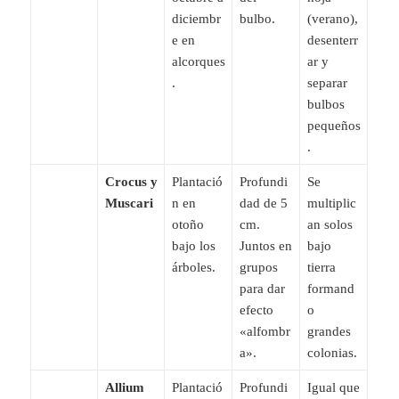
diciembr
bulbo.
(verano),
e en
desenterr
alcorques
ar y
.
separar
bulbos
pequeños
.
Crocus y
Plantació
Profundi
Se
Muscari
n en
dad de 5
multiplic
otoño
cm.
an solos
bajo los
Juntos en
bajo
árboles.
grupos
tierra
para dar
formand
efecto
o
«alfombr
grandes
a».
colonias.
Allium
Plantació
Profundi
Igual que