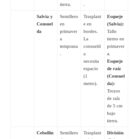
tierra.
.
Salvia y
Semillero
Trasplant
Esqueje
Consuel
en
e en
(Salvia):
da
primaver
bordes.
Tallo
a
La
tierno en
temprana
consueld
primaver
.
a
a.
necesita
Esqueje
espacio
de raíz
(1
(Consuel
metro).
da):
Trozos
de raíz
de 5 cm
bajo
tierra.
Cebollin
Semillero
Trasplant
División