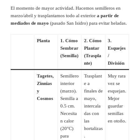
El momento de mayor actividad. Hacemos semilleros en
marzo/abril y trasplantamos todo al exterior
a partir de
mediados de mayo
(pasado San Isidro) para evitar heladas.
Planta
1. Cómo
2. Cómo
3.
Sembrar
Plantar
Esquejes
(Semilla)
(Traspla
/
nte)
División
Tagetes,
Semillero
Trasplant
Muy rara
Zinnias
interior
e a
vez se
y
(marzo).
finales de
esquejan.
Cosmos
Semilla a
mayo,
Mejor
0.5 cm.
intercala
guardar
Necesita
das con
semillas
n calor
las
en otoño.
(20°C)
hortalizas
para
.