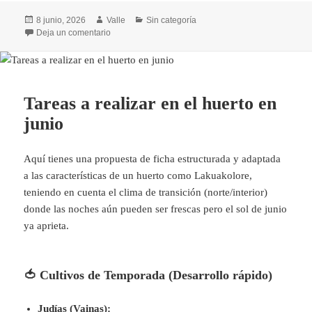
Publicado
Autor
Categorías
8 junio, 2026
Valle
Sin categoría
el
en Gerezi-Eguna 2026
Deja un comentario
Tareas a realizar en el huerto en
junio
Aquí tienes una propuesta de ficha estructurada y adaptada
a las características de un huerto como Lakuakolore,
teniendo en cuenta el clima de transición (norte/interior)
donde las noches aún pueden ser frescas pero el sol de junio
ya aprieta.
🍅 Cultivos de Temporada (Desarrollo rápido)
Judías (Vainas):