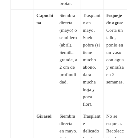
brotar.
Capuchi
Siembra
Trasplant
Esqueje
na
directa
e en
de agua:
(mayo) o
mayo.
Corta un
semillero
Suelo
tallo,
(abril).
pobre (si
ponlo en
Semilla
tiene
un vaso
grande, a
mucho
con agua
2 cm de
abono,
y enraíza
profundi
dará
en 2
dad.
mucha
semanas.
hoja y
poca
flor).
Girasol
Siembra
Trasplant
No se
directa
e
esqueja.
en mayo.
delicado
Recolecc