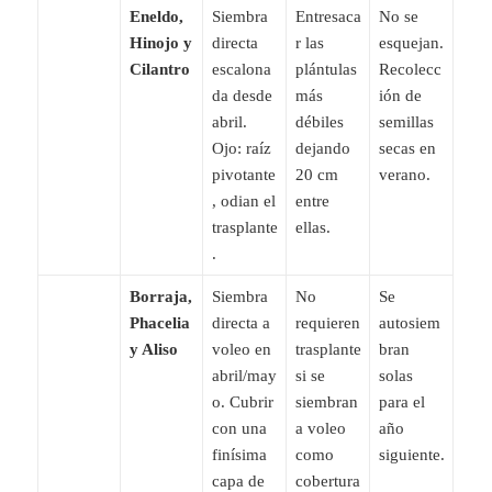
Eneldo,
Siembra
Entresaca
No se
Hinojo y
directa
r las
esquejan.
Cilantro
escalona
plántulas
Recolecc
da desde
más
ión de
abril.
débiles
semillas
Ojo: raíz
dejando
secas en
pivotante
20 cm
verano.
, odian el
entre
trasplante
ellas.
.
Borraja,
Siembra
No
Se
Phacelia
directa a
requieren
autosiem
y Aliso
voleo en
trasplante
bran
abril/may
si se
solas
o. Cubrir
siembran
para el
con una
a voleo
año
finísima
como
siguiente.
capa de
cobertura