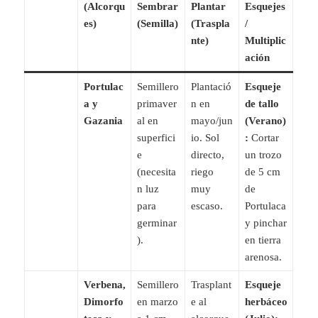
(Alcorqu
Sembrar
Plantar
Esquejes
es)
(Semilla)
(Traspla
/
nte)
Multiplic
ación
Portulac
Semillero
Plantació
Esqueje
a y
primaver
n en
de tallo
Gazania
al en
mayo/jun
(Verano)
superfici
io. Sol
:
Cortar
e
directo,
un trozo
(necesita
riego
de 5 cm
n luz
muy
de
para
escaso.
Portulaca
germinar
y pinchar
).
en tierra
arenosa.
Verbena,
Semillero
Trasplant
Esqueje
Dimorfo
en marzo
e al
herbáceo