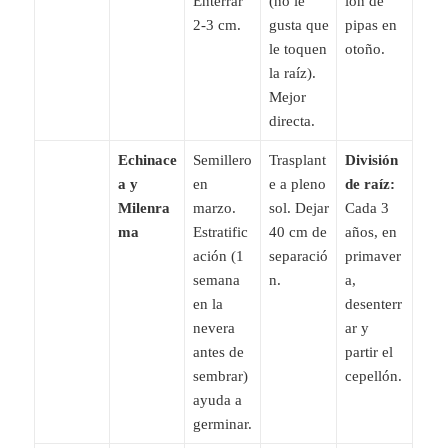
Enterrar
(no le
ión de
2-3 cm.
gusta que
pipas en
le toquen
otoño.
la raíz).
Mejor
directa.
Echinace
Semillero
Trasplant
División
a y
en
e a pleno
de raíz:
Milenra
marzo.
sol. Dejar
Cada 3
ma
Estratific
40 cm de
años, en
ación (1
separació
primaver
semana
n.
a,
en la
desenterr
nevera
ar y
antes de
partir el
sembrar)
cepellón.
ayuda a
germinar.