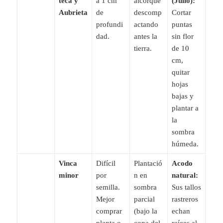
teca y
a 1 cm
alcorque
(Julio):
Aubrieta
de
descomp
Cortar
profundi
actando
puntas
dad.
antes la
sin flor
tierra.
de 10
cm,
quitar
hojas
bajas y
plantar a
la
sombra
húmeda.
Vinca
Difícil
Plantació
Acodo
minor
por
n en
natural:
semilla.
sombra
Sus tallos
Mejor
parcial
rastreros
comprar
(bajo la
echan
planta o
copa del
raíces al