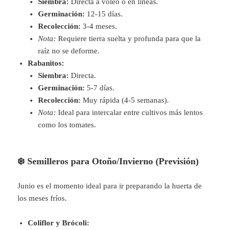
Siembra:
Directa a voleo o en líneas.
Germinación:
12-15 días.
Recolección:
3-4 meses.
Nota:
Requiere tierra suelta y profunda para que la
raíz no se deforme.
Rabanitos:
Siembra:
Directa.
Germinación:
5-7 días.
Recolección:
Muy rápida (4-5 semanas).
Nota:
Ideal para intercalar entre cultivos más lentos
como los tomates.
❄️ Semilleros para Otoño/Invierno (Previsión)
Junio es el momento ideal para ir preparando la huerta de
los meses fríos.
Coliflor y Brócoli: