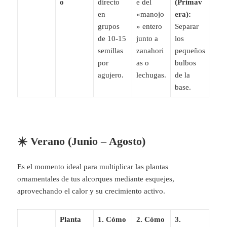
o
directo
e del
(Primav
en
«manojo
era):
grupos
» entero
Separar
de 10-15
junto a
los
semillas
zanahori
pequeños
por
as o
bulbos
agujero.
lechugas.
de la
base.
☀️ Verano (Junio – Agosto)
Es el momento ideal para multiplicar las plantas
ornamentales de tus alcorques mediante esquejes,
aprovechando el calor y su crecimiento activo.
Planta
1. Cómo
2. Cómo
3.