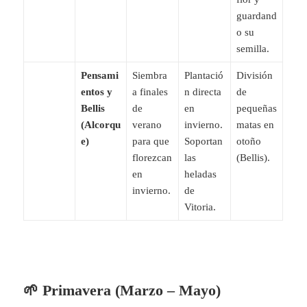
guardand
o su
semilla.
Pensami
Siembra
Plantació
División
entos y
a finales
n directa
de
Bellis
de
en
pequeñas
(Alcorqu
verano
invierno.
matas en
e)
para que
Soportan
otoño
florezcan
las
(Bellis).
en
heladas
invierno.
de
Vitoria.
🌱 Primavera (Marzo – Mayo)