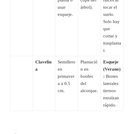
usar
árbol).
tocar el
esqueje.
suelo.
Solo hay
que
cortar y
trasplanta
r.
Clavelin
Semillero
Plantació
Esqueje
a
en
n en
(Verano)
primaver
bordes
:
Brotes
a a 0.5
del
laterales
cm.
alcorque.
tiernos
enraízan
rápido.