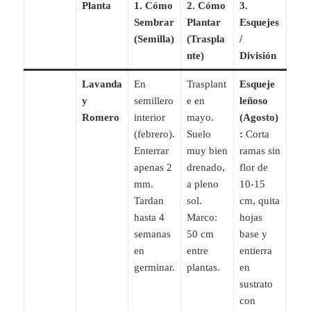
Planta
1. Cómo
2. Cómo
3.
Sembrar
Plantar
Esquejes
(Semilla)
(Traspla
/
nte)
División
Lavanda
En
Trasplant
Esqueje
y
semillero
e en
leñoso
Romero
interior
mayo.
(Agosto)
(febrero).
Suelo
:
Corta
Enterrar
muy bien
ramas sin
apenas 2
drenado,
flor de
mm.
a pleno
10-15
Tardan
sol.
cm, quita
hasta 4
Marco:
hojas
semanas
50 cm
base y
en
entre
entierra
germinar.
plantas.
en
sustrato
con