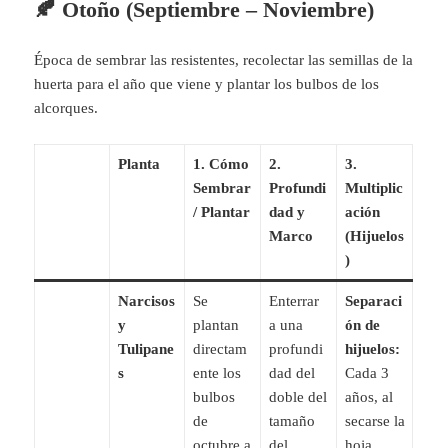
🍂 Otoño (Septiembre – Noviembre)
Época de sembrar las resistentes, recolectar las semillas de la
huerta para el año que viene y plantar los bulbos de los
alcorques.
Planta
1. Cómo
2.
3.
Sembrar
Profundi
Multiplic
/ Plantar
dad y
ación
Marco
(Hijuelos
)
Narcisos
Se
Enterrar
Separaci
y
plantan
a una
ón de
Tulipane
directam
profundi
hijuelos:
s
ente los
dad del
Cada 3
bulbos
doble del
años, al
de
tamaño
secarse la
octubre a
del
hoja