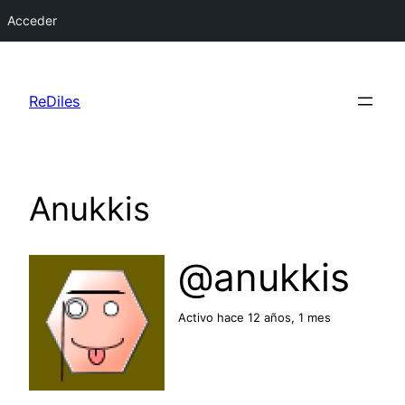
Acceder
Saltar
al
ReDiles
contenido
Anukkis
@anukkis
Activo hace 12 años, 1 mes