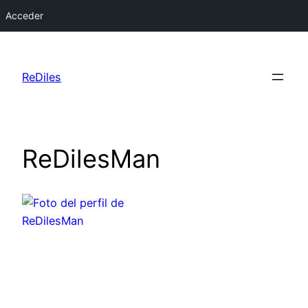
Acceder
Saltar
al
ReDiles
contenido
ReDilesMan