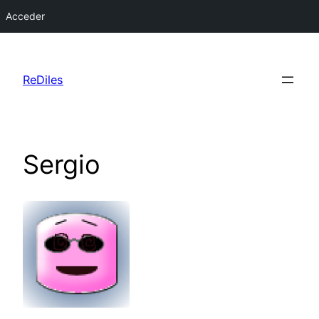
Acceder
Saltar
al
ReDiles
contenido
Sergio