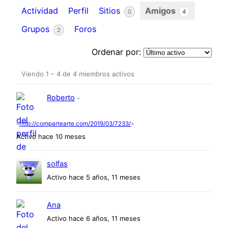
Actividad
Perfil
Sitios
Amigos
0
4
Grupos
Foros
2
Ordenar por:
Viendo 1 – 4 de 4 miembros activos
Amigos
Roberto
–
«
http://compartearte.com/2019/03/7233/
»
Activo hace 10 meses
solfas
Activo hace 5 años, 11 meses
Ana
Activo hace 6 años, 11 meses