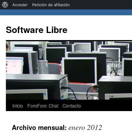
Acerca
Acceder
Petición de afiliación
de
WordPress
Software Libre
Saltar
Inicio
Foro
Foro
Chat
Contacto
al
enero 2012
Archivo mensual:
contenido