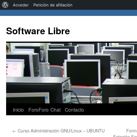
Acerca
Acceder
Petición de afiliación
de
WordPress
Software Libre
Saltar
Inicio
Foro
Foro
Chat
Contacto
al
←
Curso Administración GNU/Linux – UBUNTU
Forma
contenido
Estación Esp