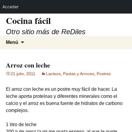
Acceder
Cocina fácil
Otro sitio más de ReDiles
Saltar
Buscar:
Menú
al
contenido
Arroz con leche
21 julio, 2011
Lacteos
,
Pastas y Arroces
,
Postres
El arroz con leche es un postre muy fácil de hacer. La
leche aporta proteínas y diferentes minerales como el
calcio y el arroz es buena fuente de hidratos de carbono
complejos.
1 litro de leche
200 g de arroz (a mi me gusta espeso, al que le guste