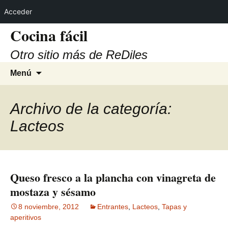
Acceder
Cocina fácil
Otro sitio más de ReDiles
Saltar
Buscar:
Menú
al
contenido
Archivo de la categoría:
Lacteos
Queso fresco a la plancha con vinagreta de
mostaza y sésamo
8 noviembre, 2012
Entrantes
,
Lacteos
,
Tapas y
aperitivos