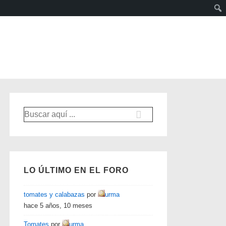
Buscar
por:
LO ÚLTIMO EN EL FORO
tomates y calabazas
por
urma
hace 5 años, 10 meses
Tomates
por
urma