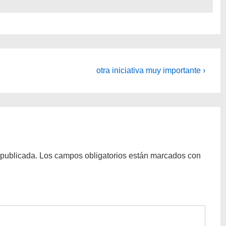
La
otra iniciativa muy importante ›
entrada
siguiente
es
 publicada.
Los campos obligatorios están marcados con