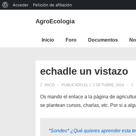
Acerca
Acceder
Petición de afiliación
↓
de
AgroEcologia
Saltar
WordPress
al
Navegación
contenido
Inicio
Foro
Documentos
No
principal
principal
echadle un vistazo
PACO
PUBLICADO EL
2 OCTUBRE, 2016
Os mando el enlace a la página de agricultu
se plantean cursos, charlas, etc. Por si a alg
*Sondeo* ¿Qué quieres aprender esta 