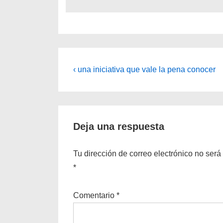
Navegación
La
‹ una iniciativa que vale la pena conocer
entrada
de
anterior
entradas
es
Deja una respuesta
Tu dirección de correo electrónico no será
*
Comentario
*