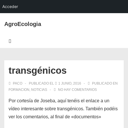
Acceder
↓
AgroEcologia
Saltar
al
Navegación
contenido
MENÚ
principal
principal
transgénicos
PACO
PUBLICADO EL
1 JUNIO, 2016
PUBLICADO EN
FORMACION
,
NOTICIAS
NO HAY COMENTARIOS
Por cortesía de Joseba, aquí tenéis el enlace a un
vídeo interesante sobre transgénicos. También podéis
ver los comentarios, al final de «documentos»