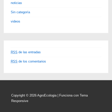
noticias
Sin categoría
videos
RSS
de las entradas
RSS
de los comentarios
Copyright © 2026
AgroEcologia
| Funciona con
Tema
Responsive