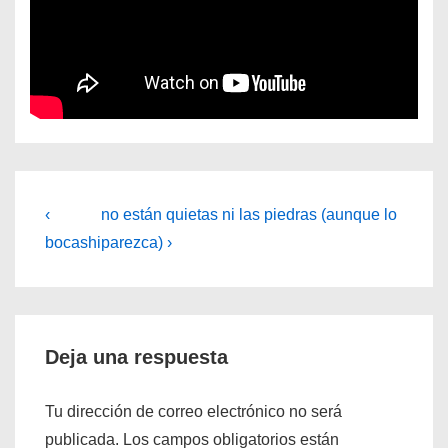
Navegación
La
La
‹
no están quietas ni las piedras (aunque lo
entrada
entrada
de
bocashi
parezca) ›
anterior
siguiente
entradas
es
es
Deja una respuesta
Tu dirección de correo electrónico no será
publicada.
Los campos obligatorios están