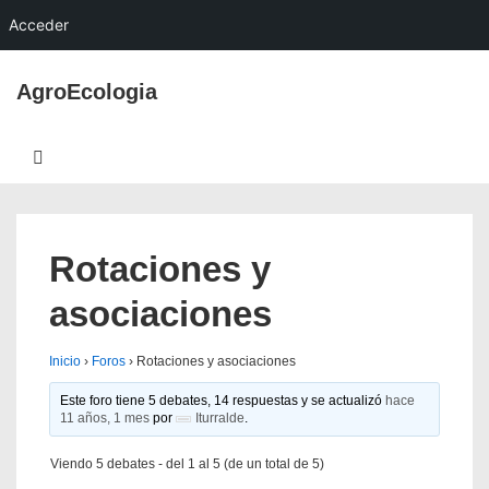
Acceder
↓
AgroEcologia
Saltar
al
Navegación
contenido
MENÚ
principal
principal
Rotaciones y
asociaciones
Inicio
›
Foros
›
Rotaciones y asociaciones
Este foro tiene 5 debates, 14 respuestas y se actualizó
hace
11 años, 1 mes
por
Iturralde
.
Viendo 5 debates - del 1 al 5 (de un total de 5)