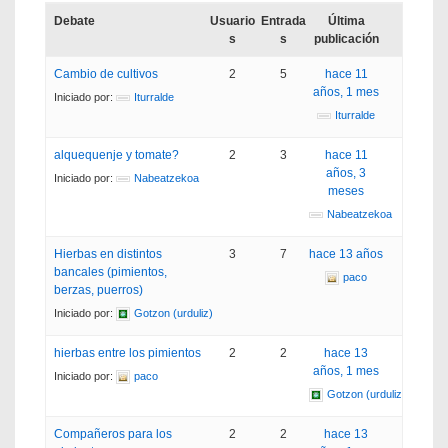
Debate
Usuario
Entrada
Última
s
s
publicación
Cambio de cultivos
2
5
hace 11
años, 1 mes
Iniciado por:
Iturralde
Iturralde
alquequenje y tomate?
2
3
hace 11
años, 3
Iniciado por:
Nabeatzekoa
meses
Nabeatzekoa
Hierbas en distintos
3
7
hace 13 años
bancales (pimientos,
paco
berzas, puerros)
Iniciado por:
Gotzon (urduliz)
hierbas entre los pimientos
2
2
hace 13
años, 1 mes
Iniciado por:
paco
Gotzon (urduliz)
Compañeros para los
2
2
hace 13