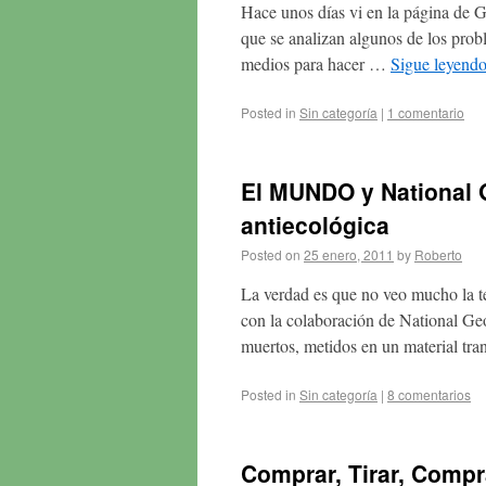
Hace unos días vi en la página de Ga
que se analizan algunos de los prob
medios para hacer …
Sigue leyend
Posted in
Sin categoría
|
1 comentario
El MUNDO y National 
antiecológica
Posted on
25 enero, 2011
by
Roberto
La verdad es que no veo mucho la t
con la colaboración de National Geo
muertos, metidos en un material tr
Posted in
Sin categoría
|
8 comentarios
Comprar, Tirar, Comp