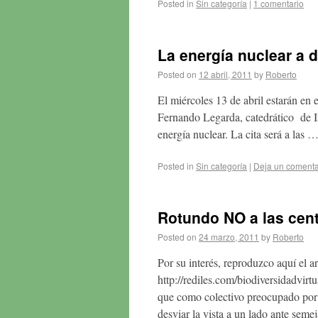
Posted in
Sin categoría
|
1 comentario
La energía nuclear a 
Posted on
12 abril, 2011
by
Roberto
El miércoles 13 de abril estarán en 
Fernando Legarda, catedrático de In
energía nuclear. La cita será a las 
Posted in
Sin categoría
|
Deja un comenta
Rotundo NO a las cent
Posted on
24 marzo, 2011
by
Roberto
Por su interés, reproduzco aquí el a
http://rediles.com/biodiversidadvirt
que como colectivo preocupado por 
desviar la vista a un lado ante sem