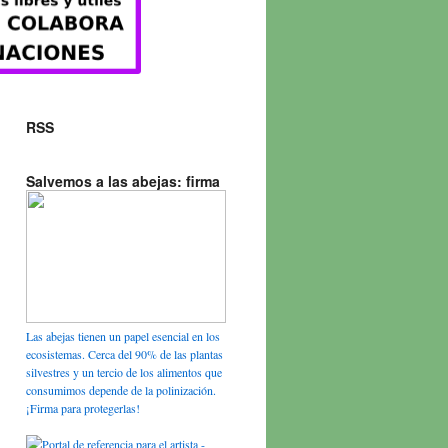
RSS
Salvemos a las abejas: firma
Las abejas tienen un papel esencial en los
ecosistemas. Cerca del 90% de las plantas
silvestres y un tercio de los alimentos que
consumimos depende de la polinización.
¡Firma para protegerlas!