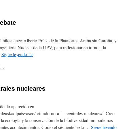
debate
el hikaateneo Alberto Frías, de la Plataforma Araba sin Garoña, y
geniería Nuclear de la UPV, para reflexionar en torno a la
…
Sigue leyendo
→
rio
rales nucleares
rtículo aparecido en
ualeuskadipaisvasco/rotundo-no-a-las-centrales-nucleares/ : Creo
la ecología y la conservación de la biodiversidad, no podemos
ejantes acontecimientos. Copio el siguiente texto …
Sigue leyendo