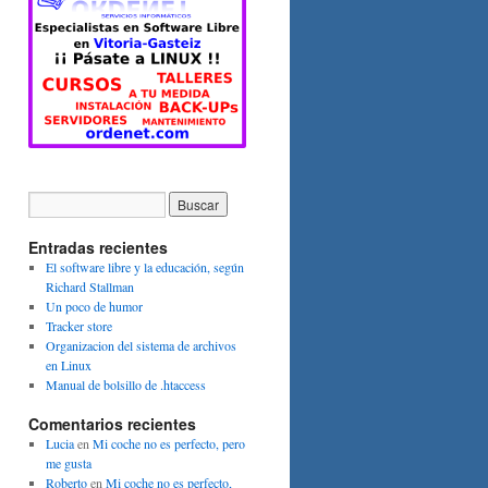
Entradas recientes
El software libre y la educación, según
Richard Stallman
Un poco de humor
Tracker store
Organizacion del sistema de archivos
en Linux
Manual de bolsillo de .htaccess
Comentarios recientes
Lucia
en
Mi coche no es perfecto, pero
me gusta
Roberto
en
Mi coche no es perfecto,