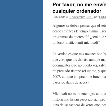
Por favor, no me env
cualquier ordenador
Publicada el
1 noviembre, 2010
por
EUS
Algunos se deben pensar que el señ
desde entonces le tengo manía. Creo
programas de microsoft? ¿será que v
un loco fanático anti-microsoft?
La verdad es que mis razones son ba
que creo que los demás, aunque may
documentos que no puedo ver, salvo 
mi preciado tiempo (el último, y qu
2007, aunque tampoco me funcionan 
bases de datos de acces).
Microsoft no es mi enemigo, aunque 
historia me hayan parecido siempre
Una de las tácticas de venta que, 