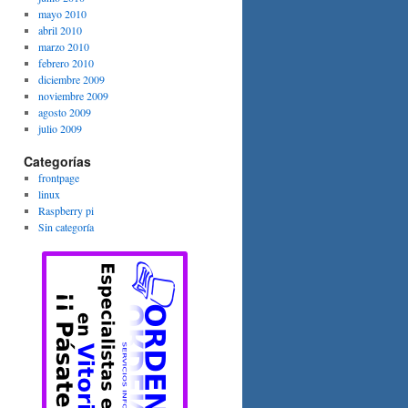
mayo 2010
abril 2010
marzo 2010
febrero 2010
diciembre 2009
noviembre 2009
agosto 2009
julio 2009
Categorías
frontpage
linux
Raspberry pi
Sin categoría