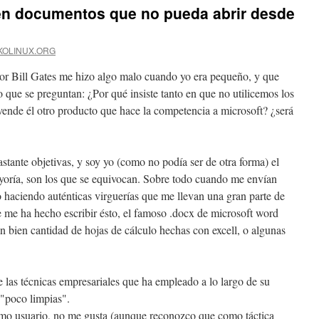
íen documentos que no pueda abrir desde
KOLINUX.ORG
or Bill Gates me hizo algo malo cuando yo era pequeño, y que
 que se preguntan: ¿Por qué insiste tanto en que no utilicemos los
ende él otro producto que hace la competencia a microsoft? ¿será
stante objetivas, y soy yo (como no podía ser de otra forma) el
oría, son los que se equivocan. Sobre todo cuando me envían
haciendo auténticas virguerías que me llevan una gran parte de
e me ha hecho escribir ésto, el famoso .docx de microsoft word
bien cantidad de hojas de cálculo hechas con excell, o algunas
las técnicas empresariales que ha empleado a lo largo de su
 "poco limpias".
como usuario, no me gusta (aunque reconozco que como táctica