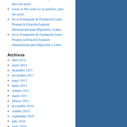
pero me gusta
Lucia
en
Mi coche no es perfecto, pero
me gusta
lol
en
Formación de Fundación Linux
Prepara la Estación Espacial
Internacional para Migración a Linux
lol
en
Formación de Fundación Linux
Prepara la Estación Espacial
Internacional para Migración a Linux
Archivos
abril 2014
enero 2014
diciembre 2013
noviembre 2013
mayo 2013
enero 2012
octubre 2011
marzo 2011
febrero 2011
noviembre 2010
octubre 2010
septiembre 2010
julio 2010
junio 2010