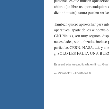
personas, es que utilicen aplicacio
abierto (de libre uso por cualquiera
dicho formato), como pueden ser las
También quiero aprovechar para info
operativos, aparte de los windows 
GNU/linux), son muy seguros, dispo
necesidades, son utilizados incluso p
partículas CERN, NASA, ...), y ademá
¡¡ SOLO LES FALTA UNA BU
Esta entrada fue publicada en
linux
. Gua
←
Microsoft 1 – libertades 0