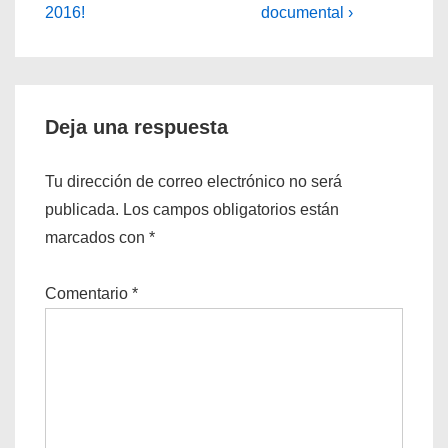
anterior
siguiente
2016!
documental ›
entradas
es
es
Deja una respuesta
Tu dirección de correo electrónico no será
publicada.
Los campos obligatorios están
marcados con
*
Comentario
*