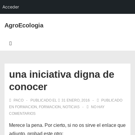
Acceder
↓
AgroEcologia
Saltar
al
Navegación
contenido
MENÚ
principal
principal
una iniciativa digna de
conocer
PACO
PUBLICADO EL
31 ENERO, 2016
PUBLICADO
EN
FORMACION
,
FORMACION
,
NOTICIAS
NO HAY
COMENTARIOS
Merece la pena. Por cierto, si no os sirve el enlace que
adjunto, probad este otro: