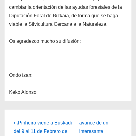
cambiar la orientación de las ayudas forestales de la
Diputación Foral de Bizkaia, de forma que se haga
viable la Silvicultura Cercana a la Naturaleza.
Os agradezco mucho su difusión:
Ondo izan:
Keko Alonso,
Navegación
La
La
‹ ¡Pinheiro viene a Euskadi
avance de un
entrada
entrada
de
del 9 al 11 de Febrero de
interesante