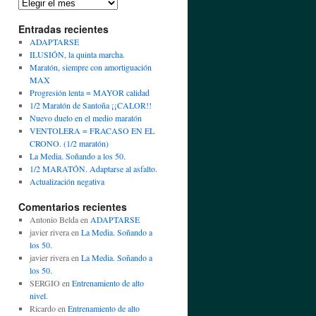
Entradas recientes
ADAPTARSE
ILUSIÓN, la quinta marcha.
Maratón, siempre con amortiguación
MAX
Progresión lenta = MAYOR calidad
1/2 Maratón de Santoña ¡¡CALOR!!
Nuevo duelo en el medio maratón
VENTOLERA = FRACASO EN EL
CRONO. (1/2 maratón)
La Media. Soñando a los 50.
1/2 MARATÓN. Adaptarse al asfalto.
Actualización negativa
Comentarios recientes
Antonio Belda
en
ADAPTARSE
javier rivera
en
La Media. Soñando a
los 50.
javier rivera
en
La Media. Soñando a
los 50.
SERGIO
en
Entrenamiento de alto
nivel.
Ricardo
en
Entrenamiento de alto