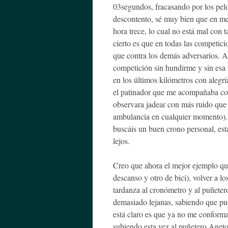
03segundos, fracasando por los pelo
descontento, sé muy bien que en mej
hora trece, lo cual no está mal con
cierto es que en todas las competici
que contra los demás adversarios. A
competición sin hundirme y sin esa h
en los últimos kilómetros con alegr
el patinador que me acompañaba con e
observara jadear con más ruido que 
ambulancia en cualquier momento). 
buscáis un buen crono personal, est
lejos.
Creo que ahora el mejor ejemplo que
descanso y otro de bici), volver a l
tardanza al cronómetro y al puñetero 
demasiado lejanas, sabiendo que pu
está claro es que ya no me conforma
subiendo esta vez al puñetero Aneto