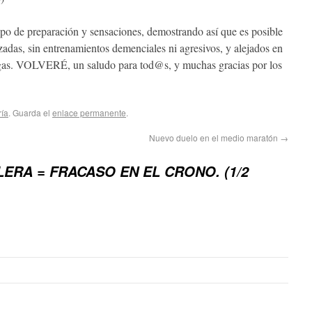
ipo de preparación y sensaciones, demostrando así que es posible
adas, sin entrenamientos demenciales ni agresivos, y alejados en
rgas. VOLVERÉ, un saludo para tod@s, y muchas gracias por los
ría
. Guarda el
enlace permanente
.
Nuevo duelo en el medio maratón
→
ERA = FRACASO EN EL CRONO. (1/2