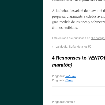
A lo dicho, desvelaré de nuevo mi t
progresar claramente a edades avanz
gran medida de lesiones y sobreca
ánimos recibidos.
Esta entrada fue publicada en
Sin catego
←
La Media. Soñando a los 50.
4 Responses to
VENTOL
maratón)
Pingback:
Roberto
Pingback:
Cesar
Pingback: Antonio