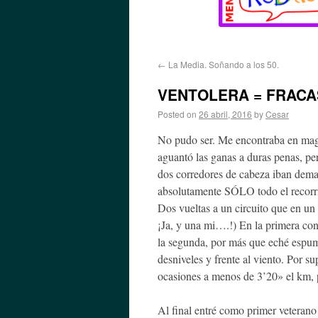
←
La Media. Soñando a los 50.
VENTOLERA = FRACAS
Posted on
26 abril, 2016
by
Cesar
No pudo ser. Me encontraba en magní
aguantó las ganas a duras penas, per
dos corredores de cabeza iban demas
absolutamente SÓLO todo el recorri
Dos vueltas a un circuito que en un 
¡Ja, y una mi….!) En la primera con
la segunda, por más que eché espum
desniveles y frente al viento. Por s
ocasiones a menos de 3’20» el km, 
Al final entré como primer veterano