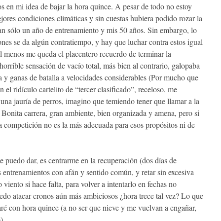
s en mi idea de bajar la hora quince. A pesar de todo no estoy
ores condiciones climáticas y sin cuestas hubiera podido rozar la
 tan sólo un año de entrenamiento y mis 50 años. Sin embargo, lo
ones se da algún contratiempo, y hay que luchar contra estos igual
l menos me queda el placentero recuerdo de terminar la
orrible sensación de vacío total, más bien al contrario, galopaba
ía y ganas de batalla a velocidades considerables (Por mucho que
l ridículo cartelito de “tercer clasificado”, receloso, me
una jauría de perros, imagino que temiendo tener que llamar a la
Bonita carrera, gran ambiente, bien organizada y amena, pero si
a competición no es la más adecuada para esos propósitos ni de
 puedo dar, es centrarme en la recuperación (dos días de
os entrenamientos con afán y sentido común, y retar sin excesiva
viento si hace falta, para volver a intentarlo en fechas no
edo atacar cronos aún más ambiciosos ¿hora trece tal vez? Lo que
ré con hora quince (a no ser que nieve y me vuelvan a engañar,
)