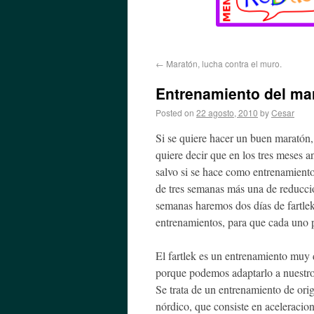
←
Maratón, lucha contra el muro.
Entrenamiento del ma
Posted on
22 agosto, 2010
by
Cesar
Si se quiere hacer un buen maratón, 
quiere decir que en los tres meses a
salvo si se hace como entrenamiento 
de tres semanas más una de reducció
semanas haremos dos días de fartlek
entrenamientos, para que cada uno p
El fartlek es un
entrenamiento muy d
porque podemos adaptarlo a nuestro
Se trata de un entrenamiento de ori
nórdico, que consiste en aceleracio