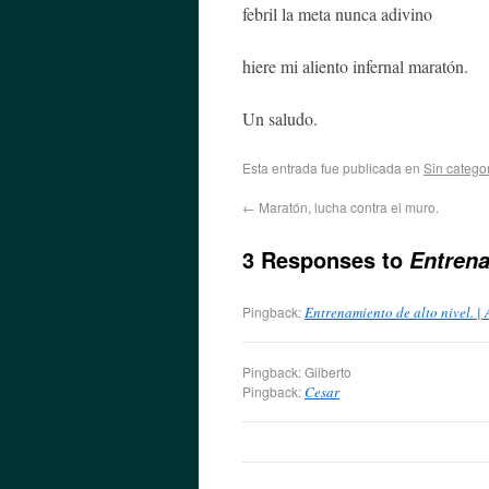
febril la meta nunca adivino
hiere mi aliento infernal maratón.
Un saludo.
Esta entrada fue publicada en
Sin catego
←
Maratón, lucha contra el muro.
3 Responses to
Entrena
Pingback:
Entrenamiento de alto nivel. |
Pingback: Gilberto
Pingback:
Cesar