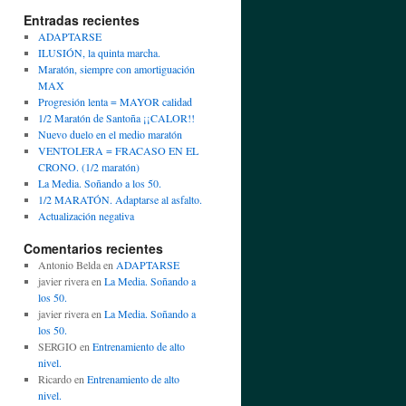
Entradas recientes
ADAPTARSE
ILUSIÓN, la quinta marcha.
Maratón, siempre con amortiguación
MAX
Progresión lenta = MAYOR calidad
1/2 Maratón de Santoña ¡¡CALOR!!
Nuevo duelo en el medio maratón
VENTOLERA = FRACASO EN EL
CRONO. (1/2 maratón)
La Media. Soñando a los 50.
1/2 MARATÓN. Adaptarse al asfalto.
Actualización negativa
Comentarios recientes
Antonio Belda
en
ADAPTARSE
javier rivera
en
La Media. Soñando a
los 50.
javier rivera
en
La Media. Soñando a
los 50.
SERGIO
en
Entrenamiento de alto
nivel.
Ricardo
en
Entrenamiento de alto
nivel.