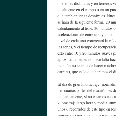
diferentes distancias y en terrenos v
idealmente en el campo o en un par
que también tenga desniveles. Nuest
se hará de la siguiente forma, 20 mi
calentamiento al trote, 30 minutos d
aceleraciones de entre uno y cinco 
nivel de cada uno concretará la vel
las series, y el tiempo de recuperació
esto entre 10 y 20 minutos suaves p
aproximadamente, no hace falta hac
maratón no se trata de hacer muchos
carrera), que es lo que haremos el dí
El día de gran kilometraje (normalme
tres cuartas partes del maratón, es 
paulatinamente, si no estamos acos
kilometraje largo hora y media, au
unos 6 recorridos de este tipo en lo
semanas, si nos encontramos excesiv