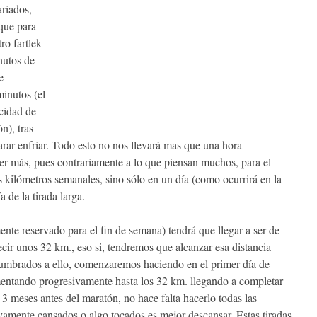
ariados,
que para
ro fartlek
nutos de
e
minutos (el
ocidad de
n), tras
arar enfriar. Todo esto no nos llevará mas que una hora
er más, pues contrariamente a lo que piensan muchos, para el
 kilómetros semanales, sino sólo en un día (como ocurrirá en la
a de la tirada larga.
nte reservado para el fin de semana) tendrá que llegar a ser de
decir unos 32 km., eso si, tendremos que alcanzar esa distancia
tumbrados a ello, comenzaremos haciendo en el primer día de
mentando progresivamente hasta los 32 km. llegando a completar
s 3 meses antes del maratón, no hace falta hacerlo todas las
amente cansados o algo tocados es mejor descansar. Estas tiradas