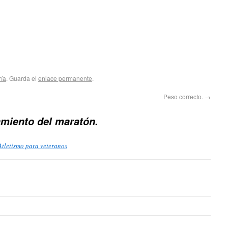
ría
. Guarda el
enlace permanente
.
Peso correcto.
→
miento del maratón.
 Atletismo para veteranos